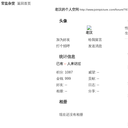
官盐杂货
返回首页
老汉的个人空间
http://www.jointpicture.com/forum/?9
头像
老汉
加为好友
给我留言
打个招呼
发送消息
统计信息
已有
--
人来访过
积分:
1087
威望:
--
金钱:
999
贡献:
--
好友:
--
日志:
--
相册:
--
分享:
--
相册
现在还没有相册