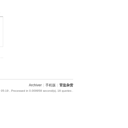
部
Archiver
|
手机版
|
官盐杂货
 05:19
, Processed in 0.009958 second(s), 18 queries .